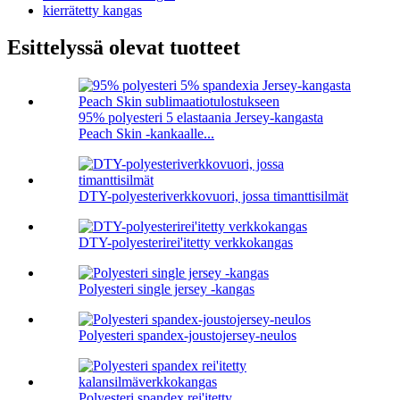
kierrätetty kangas
Esittelyssä olevat tuotteet
95% polyesteri 5 elastaania Jersey-kangasta
Peach Skin -kankaalle...
DTY-polyesteriverkkovuori, jossa timanttisilmät
DTY-polyesterirei'itetty verkkokangas
Polyesteri single jersey -kangas
Polyesteri spandex-joustojersey-neulos
Polyesteri spandex rei'itetty