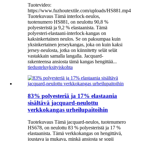
Tuotevideo:
https://www.fuzhoutextile.com/uploads/HS881.mp4
Tuotekuvaus Tämä interlock-neulos,
tuotenumero HS881, on neulottu 90,8 %
polyesteristä ja 9,2 % elastaanista. Tämä
polyesteri-elastaani-interlock-kangas on
kaksinkertainen neulos. Se on paksumpaa kuin
yksinkertainen jerseykangas, joka on kuin kaksi
jersey-neulosta, jotka on kiinnitetty selät selät
vastakkain samalla langalla. Jacquard-
rakenteensa ansiosta tämä kangas hengittää...
tiedustelu
yksityiskohta
83% polyesteriä ja 17% elastaania
sisältävä jacquard-neulottu
verkkokangas urheilupaitoihin
Tuotekuvaus Tämä jacquard-neulos, tuotenumero
HS678, on neulottu 83 % polyesteristä ja 17 %
elastaanista. Tämä verkkokangas on hengittävä,
joustava ja mukava, minkä ansiosta se sopii