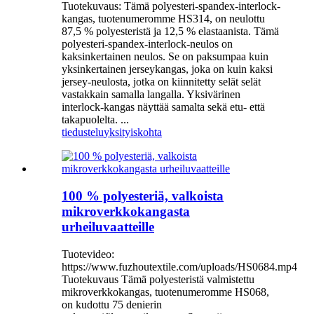
Tuotekuvaus: Tämä polyesteri-spandex-interlock-
kangas, tuotenumeromme HS314, on neulottu
87,5 % polyesteristä ja 12,5 % elastaanista. Tämä
polyesteri-spandex-interlock-neulos on
kaksinkertainen neulos. Se on paksumpaa kuin
yksinkertainen jerseykangas, joka on kuin kaksi
jersey-neulosta, jotka on kiinnitetty selät selät
vastakkain samalla langalla. Yksivärinen
interlock-kangas näyttää samalta sekä etu- että
takapuolelta. ...
tiedustelu
yksityiskohta
100 % polyesteriä, valkoista
mikroverkkokangasta
urheiluvaatteille
Tuotevideo:
https://www.fuzhoutextile.com/uploads/HS0684.mp4
Tuotekuvaus Tämä polyesteristä valmistettu
mikroverkkokangas, tuotenumeromme HS068,
on kudottu 75 denierin