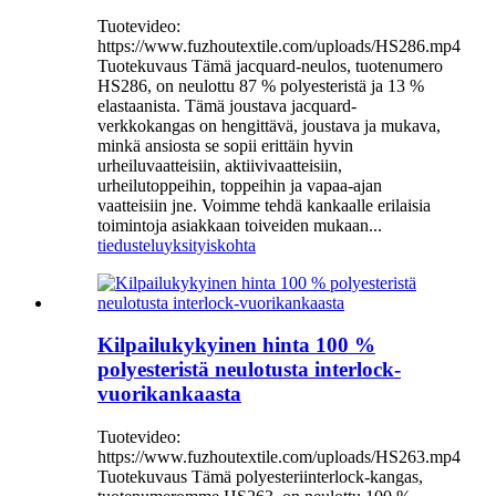
Tuotevideo:
https://www.fuzhoutextile.com/uploads/HS286.mp4
Tuotekuvaus Tämä jacquard-neulos, tuotenumero
HS286, on neulottu 87 % polyesteristä ja 13 %
elastaanista. Tämä joustava jacquard-
verkkokangas on hengittävä, joustava ja mukava,
minkä ansiosta se sopii erittäin hyvin
urheiluvaatteisiin, aktiivivaatteisiin,
urheilutoppeihin, toppeihin ja vapaa-ajan
vaatteisiin jne. Voimme tehdä kankaalle erilaisia ​​
toimintoja asiakkaan toiveiden mukaan...
tiedustelu
yksityiskohta
Kilpailukykyinen hinta 100 %
polyesteristä neulotusta interlock-
vuorikankaasta
Tuotevideo:
https://www.fuzhoutextile.com/uploads/HS263.mp4
Tuotekuvaus Tämä polyesteriinterlock-kangas,