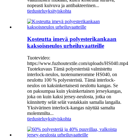
nopeasti kuivuva ja antibakteerinen...
tiedustelu
yksityiskohta
Kosteutta imevä polyesterikankaan
kaksoisneulos urheiluvaatteille
Tuotevideo:
https://www.fuzhoutextile.com/uploads/HS040.mp4
Tuotekuvaus Tämä polyesteristä valmistettu
interlock-neulos, tuotenumeromme HS040, on
neulottu 100 % polyesteristä. Tämä interlock-
neulos on kaksinkertaisesti neulottu kangas. Se
on paksumpaa kuin yksinkertainen jerseykangas,
joka on kuin kaksi jersey-neulosta, jotka on
kiinnitetty selät selät vastakkain samalla langalla.
Yksivärinen interlock-kangas näyttää samalta
molemmilta...
tiedustelu
yksityiskohta