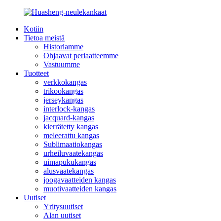
Kotiin
Tietoa meistä
Historiamme
Ohjaavat periaatteemme
Vastuumme
Tuotteet
verkkokangas
trikookangas
jerseykangas
interlock-kangas
jacquard-kangas
kierrätetty kangas
meleerattu kangas
Sublimaatiokangas
urheiluvaatekangas
uimapukukangas
alusvaatekangas
joogavaatteiden kangas
muotivaatteiden kangas
Uutiset
Yritysuutiset
Alan uutiset