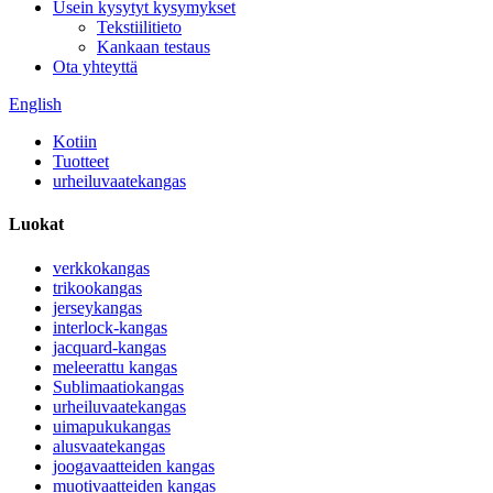
Usein kysytyt kysymykset
Tekstiilitieto
Kankaan testaus
Ota yhteyttä
English
Kotiin
Tuotteet
urheiluvaatekangas
Luokat
verkkokangas
trikookangas
jerseykangas
interlock-kangas
jacquard-kangas
meleerattu kangas
Sublimaatiokangas
urheiluvaatekangas
uimapukukangas
alusvaatekangas
joogavaatteiden kangas
muotivaatteiden kangas