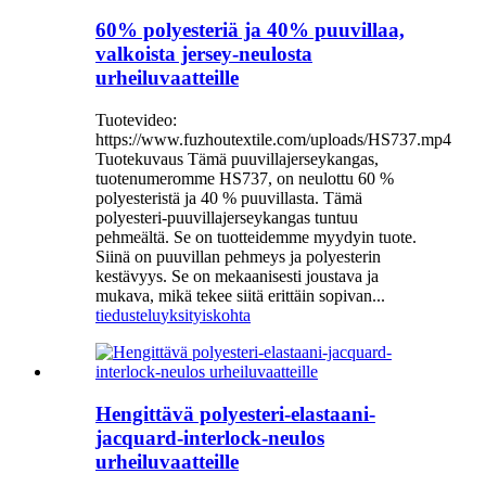
60% polyesteriä ja 40% puuvillaa,
valkoista jersey-neulosta
urheiluvaatteille
Tuotevideo:
https://www.fuzhoutextile.com/uploads/HS737.mp4
Tuotekuvaus Tämä puuvillajerseykangas,
tuotenumeromme HS737, on neulottu 60 %
polyesteristä ja 40 % puuvillasta. Tämä
polyesteri-puuvillajerseykangas tuntuu
pehmeältä. Se on tuotteidemme myydyin tuote.
Siinä on puuvillan pehmeys ja polyesterin
kestävyys. Se on mekaanisesti joustava ja
mukava, mikä tekee siitä erittäin sopivan...
tiedustelu
yksityiskohta
Hengittävä polyesteri-elastaani-
jacquard-interlock-neulos
urheiluvaatteille