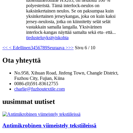
tuotenumeromme HS263, on neulottu 100 %
polyesteristä. Tämä interlock-neulos on
kaksinkertainen neulos. Se on paksumpaa kuin
yksinkertainen jerseykangas, joka on kuin kaksi
jersey-neulosta, jotka on kiinnitetty selät selät
vastakkain samalla langalla. Yksivärinen
interlock-kangas näyttää samalta sekä etu- että...
tiedustelu
yksityiskohta
<<
< Edellinen
3
4
5
6
7
8
9
Seuraava >
>>
Sivu 6 / 10
Ota yhteyttä
No.958, Xihuan Road, Jinfeng Town, Changle District,
Fuzhou City, Fujian, Kiina
0086-(0)591-83612755
charlie@fuzhoutextile.com
uusimmat uutiset
Antimikrobinen viimeistely tekstiileissä