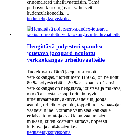
erinomaisesti urheiluvaatteisiin. Tämä
perhosverkkokangas on valmistettu
kudeneulekoneella. ...
tiedustelu
yksityiskohta
Hengittävä polyesteri-spandex-
joustava jacquard-neulottu
verkkokangas urheiluvaatteille
Tuotekuvaus Tämä jacquard-neulottu
verkkokangas, tuotenumero HS065, on neulottu
80 % polyesteristä ja 20 % elastaanista. Tämä
verkkokangas on hengittävä, joustava ja mukava,
minkä ansiosta se sopii erittäin hyvin
urheiluvaatteisiin, aktiivivaatteisiin, jooga-
asuihin, urheilutoppeihin, toppeihin ja vapaa-ajan
vaatteisiin jne. Voimme valmistaa kankaalle
erilaisia ​​toimintoja asiakkaan vaatimusten
mukaan, kuten kosteutta siirtävä, nopeasti
kuivuva ja anti-kosteuttava...
tiedustelu
yksityiskohta