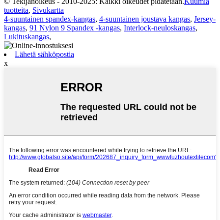
© Tekijänoikeus - 2010-2025: Kaikki oikeudet pidätetään.
Kuumia
tuotteita
,
Sivukartta
4-suuntainen spandex-kangas
,
4-suuntainen joustava kangas
,
Jersey-
kangas
,
91 Nylon 9 Spandex -kangas
,
Interlock-neuloskangas
,
Lukituskangas
,
Lähetä sähköpostia
x