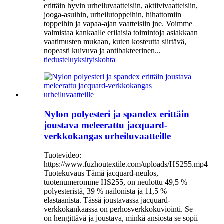
erittäin hyvin urheiluvaatteisiin, aktiivivaatteisiin,
jooga-asuihin, urheilutoppeihin, hihattomiin
toppeihin ja vapaa-ajan vaatteisiin jne. Voimme
valmistaa kankaalle erilaisia ​​toimintoja asiakkaan
vaatimusten mukaan, kuten kosteutta siirtävä,
nopeasti kuivuva ja antibakteerinen...
tiedustelu
yksityiskohta
Nylon polyesteri ja spandex erittäin
joustava meleerattu jacquard-
verkkokangas urheiluvaatteille
Tuotevideo:
https://www.fuzhoutextile.com/uploads/HS255.mp4
Tuotekuvaus Tämä jacquard-neulos,
tuotenumeromme HS255, on neulottu 49,5 %
polyesteristä, 39 % nailonista ja 11,5 %
elastaanista. Tässä joustavassa jacquard-
verkkokankaassa on perhosverkkokuviointi. Se
on hengittävä ja joustava, minkä ansiosta se sopii