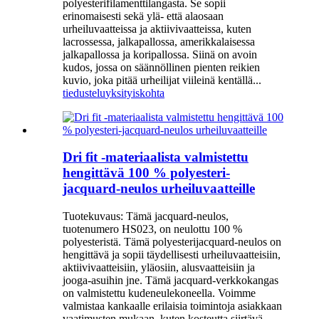
polyesterifilamenttilangasta. Se sopii
erinomaisesti sekä ylä- että alaosaan
urheiluvaatteissa ja aktiivivaatteissa, kuten
lacrossessa, jalkapallossa, amerikkalaisessa
jalkapallossa ja koripallossa. Siinä on avoin
kudos, jossa on säännöllinen pienten reikien
kuvio, joka pitää urheilijat viileinä kentällä...
tiedustelu
yksityiskohta
Dri fit -materiaalista valmistettu
hengittävä 100 % polyesteri-
jacquard-neulos urheiluvaatteille
Tuotekuvaus: Tämä jacquard-neulos,
tuotenumero HS023, on neulottu 100 %
polyesteristä. Tämä polyesterijacquard-neulos on
hengittävä ja sopii täydellisesti urheiluvaatteisiin,
aktiivivaatteisiin, yläosiin, alusvaatteisiin ja
jooga-asuihin jne. Tämä jacquard-verkkokangas
on valmistettu kudeneulekoneella. Voimme
valmistaa kankaalle erilaisia ​​toimintoja asiakkaan
vaatimusten mukaan, kuten kosteutta siirtävä,