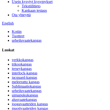
Usein kysytyt kysymykset
Tekstiilitieto
Kankaan testaus
Ota yhteyttä
English
Kotiin
Tuotteet
urheiluvaatekangas
Luokat
verkkokangas
trikookangas
jerseykangas
interlock-kangas
jacquard-kangas
meleerattu kangas
Sublimaatiokangas
urheiluvaatekangas
uimapukukangas
alusvaatekangas
joogavaatteiden kangas
muotivaatteiden kangas