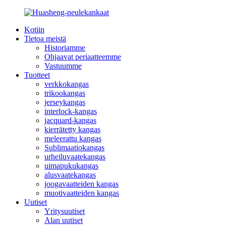
Kotiin
Tietoa meistä
Historiamme
Ohjaavat periaatteemme
Vastuumme
Tuotteet
verkkokangas
trikookangas
jerseykangas
interlock-kangas
jacquard-kangas
kierrätetty kangas
meleerattu kangas
Sublimaatiokangas
urheiluvaatekangas
uimapukukangas
alusvaatekangas
joogavaatteiden kangas
muotivaatteiden kangas
Uutiset
Yritysuutiset
Alan uutiset