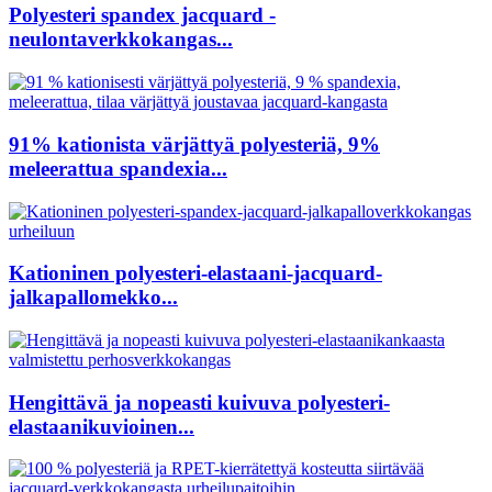
Polyesteri spandex jacquard -
neulontaverkkokangas...
91% kationista värjättyä polyesteriä, 9%
meleerattua spandexia...
Kationinen polyesteri-elastaani-jacquard-
jalkapallomekko...
Hengittävä ja nopeasti kuivuva polyesteri-
elastaanikuvioinen...