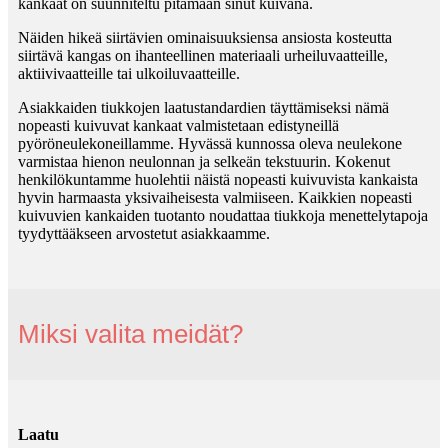
kankaat on suunniteltu pitämään sinut kuivana.
Näiden hikeä siirtävien ominaisuuksiensa ansiosta kosteutta
siirtävä kangas on ihanteellinen materiaali urheiluvaatteille,
aktiivivaatteille tai ulkoiluvaatteille.
Asiakkaiden tiukkojen laatustandardien täyttämiseksi nämä
nopeasti kuivuvat kankaat valmistetaan edistyneillä
pyöröneulekoneillamme. Hyvässä kunnossa oleva neulekone
varmistaa hienon neulonnan ja selkeän tekstuurin. Kokenut
henkilökuntamme huolehtii näistä nopeasti kuivuvista kankaista
hyvin harmaasta yksivaiheisesta valmiiseen. Kaikkien nopeasti
kuivuvien kankaiden tuotanto noudattaa tiukkoja menettelytapoja
tyydyttääkseen arvostetut asiakkaamme.
Miksi valita meidät?
Laatu