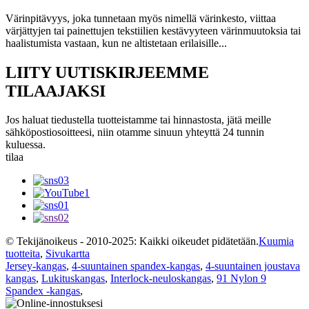
Värinpitävyys, joka tunnetaan myös nimellä värinkesto, viittaa
värjättyjen tai painettujen tekstiilien kestävyyteen värinmuutoksia tai
haalistumista vastaan, kun ne altistetaan erilaisille...
LIITY UUTISKIRJEEMME
TILAAJAKSI
Jos haluat tiedustella tuotteistamme tai hinnastosta, jätä meille
sähköpostiosoitteesi, niin otamme sinuun yhteyttä 24 tunnin
kuluessa.
tilaa
© Tekijänoikeus - 2010-2025: Kaikki oikeudet pidätetään.
Kuumia
tuotteita
,
Sivukartta
Jersey-kangas
,
4-suuntainen spandex-kangas
,
4-suuntainen joustava
kangas
,
Lukituskangas
,
Interlock-neuloskangas
,
91 Nylon 9
Spandex -kangas
,