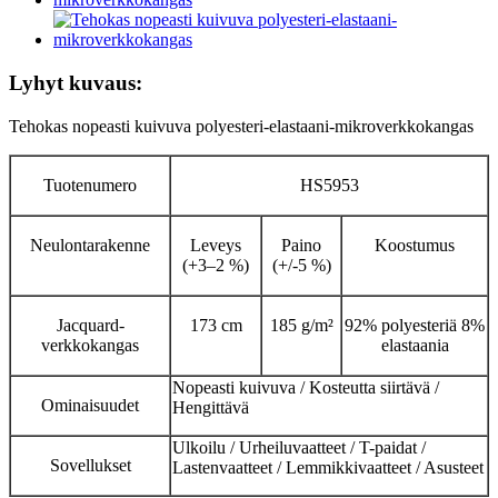
Lyhyt kuvaus:
Tehokas nopeasti kuivuva polyesteri-elastaani-mikroverkkokangas
Tuotenumero
HS5953
Neulontarakenne
Leveys
Paino
Koostumus
(+3–2 %)
(+/-5 %)
Jacquard-
173 cm
185 g/m²
92% polyesteriä 8%
verkkokangas
elastaania
Nopeasti kuivuva / Kosteutta siirtävä /
Ominaisuudet
Hengittävä
Ulkoilu / Urheiluvaatteet / T-paidat /
Sovellukset
Lastenvaatteet / Lemmikkivaatteet / Asusteet