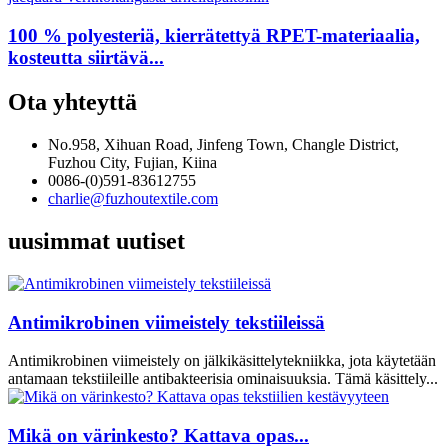
100 % polyesteriä, kierrätettyä RPET-materiaalia,
kosteutta siirtävä...
Ota yhteyttä
No.958, Xihuan Road, Jinfeng Town, Changle District,
Fuzhou City, Fujian, Kiina
0086-(0)591-83612755
charlie@fuzhoutextile.com
uusimmat uutiset
Antimikrobinen viimeistely tekstiileissä
Antimikrobinen viimeistely on jälkikäsittelytekniikka, jota käytetään
antamaan tekstiileille antibakteerisia ominaisuuksia. Tämä käsittely...
Mikä on värinkesto? Kattava opas...