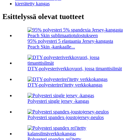
kierrätetty kangas
Esittelyssä olevat tuotteet
95% polyesteri 5 elastaania Jersey-kangasta
Peach Skin -kankaalle...
DTY-polyesteriverkkovuori, jossa timanttisilmät
DTY-polyesterirei'itetty verkkokangas
Polyesteri single jersey -kangas
Polyesteri spandex-joustojersey-neulos
Polyesteri spandex rei'itetty