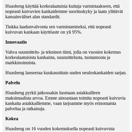
Huasheng käyttää korkealaatuisia kuituja varmistaakseen, että
nopeasti kuivuvien kankaidemme suorituskyky ja laatu ylittävät
kansainväliset alan standardit.
Tiukka laadunvalvonta sen varmistamiseksi, että nopeasti
kuivuvan kankaan käyttöaste on yli 95%.
Innovaatio
Vahva suunnittelu- ja tekninen tiimi, jolla on vuosien kokemus
korkealaatuisista kankaista, suunnittelusta, tuotannosta ja
markkinoinnista.
Huasheng lanseeraa kuukausittain uuden neuloskankaiden sarjan.
Palvelu
Huasheng pyrkii jatkossakin luomaan asiakkailleen
maksimaalista arvoa. Emme ainoastaan ​​toimita nopeasti kuivuvia
kankaita asiakkaillemme, vaan tarjoamme myös erinomaista
palvelua ja ratkaisuja.
Kokea
Huasheng on 16 vuoden kokemuksella nopeasti kuivuvista