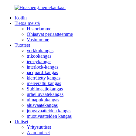
Kotiin
Tietoa meistä
Historiamme
Ohjaavat periaatteemme
Vastuumme
Tuotteet
verkkokangas
trikookangas
jerseykangas
interlock-kangas
jacquard-kangas
kierrätetty kangas
meleerattu kangas
Sublimaatiokangas
urheiluvaatekangas
uimapukukangas
alusvaatekangas
joogavaatteiden kangas
muotivaatteiden kangas
Uutiset
Yritysuutiset
Alan uutiset