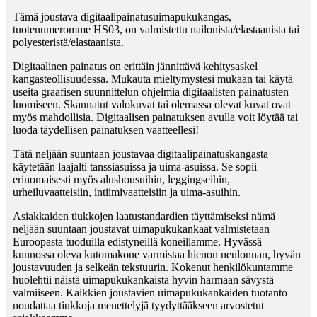
Tämä joustava digitaalipainatusuimapukukangas,
tuotenumeromme HS03, on valmistettu nailonista/elastaanista tai
polyesteristä/elastaanista.
Digitaalinen painatus on erittäin jännittävä kehitysaskel
kangasteollisuudessa. Mukauta mieltymystesi mukaan tai käytä
useita graafisen suunnittelun ohjelmia digitaalisten painatusten
luomiseen. Skannatut valokuvat tai olemassa olevat kuvat ovat
myös mahdollisia. Digitaalisen painatuksen avulla voit löytää tai
luoda täydellisen painatuksen vaatteellesi!
Tätä neljään suuntaan joustavaa digitaalipainatuskangasta
käytetään laajalti tanssiasuissa ja uima-asuissa. Se sopii
erinomaisesti myös alushousuihin, leggingseihin,
urheiluvaatteisiin, intiimivaatteisiin ja uima-asuihin.
Asiakkaiden tiukkojen laatustandardien täyttämiseksi nämä
neljään suuntaan joustavat uimapukukankaat valmistetaan
Euroopasta tuoduilla edistyneillä koneillamme. Hyvässä
kunnossa oleva kutomakone varmistaa hienon neulonnan, hyvän
joustavuuden ja selkeän tekstuurin. Kokenut henkilökuntamme
huolehtii näistä uimapukukankaista hyvin harmaan sävystä
valmiiseen. Kaikkien joustavien uimapukukankaiden tuotanto
noudattaa tiukkoja menettelyjä tyydyttääkseen arvostetut