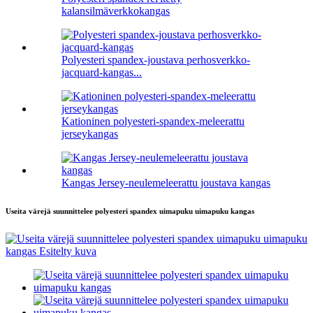
kalansilmäverkkokangas
Polyesteri spandex-joustava perhosverkko-
jacquard-kangas...
Kationinen polyesteri-spandex-meleerattu
jerseykangas
Kangas Jersey-neulemeleerattu joustava kangas
Useita värejä suunnittelee polyesteri spandex uimapuku uimapuku kangas