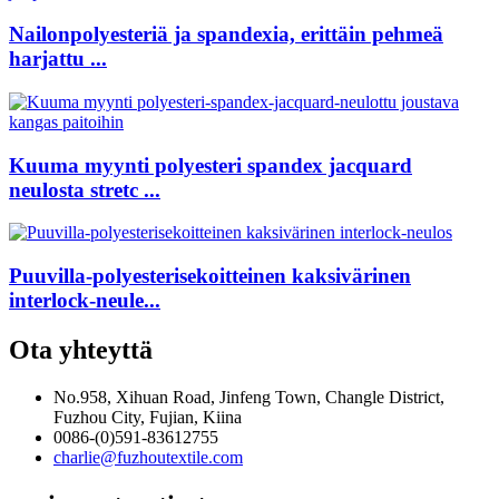
Nailonpolyesteriä ja spandexia, erittäin pehmeä
harjattu ...
Kuuma myynti polyesteri spandex jacquard
neulosta stretc ...
Puuvilla-polyesterisekoitteinen kaksivärinen
interlock-neule...
Ota yhteyttä
No.958, Xihuan Road, Jinfeng Town, Changle District,
Fuzhou City, Fujian, Kiina
0086-(0)591-83612755
charlie@fuzhoutextile.com