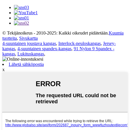
© Tekijänoikeus - 2010-2025: Kaikki oikeudet pidätetään.
Kuumia
tuotteita
,
Sivukartta
4-suuntainen joustava kangas
,
Interlock-neuloskangas
,
Jersey-
kangas
,
4-suuntainen spandex-kangas
,
91 Nylon 9 Spandex -
kangas
,
Lukituskangas
,
Lähetä sähköpostia
x