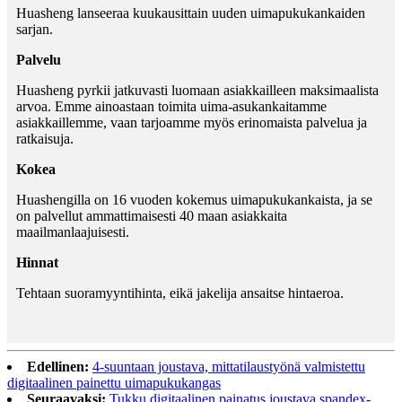
Huasheng lanseeraa kuukausittain uuden uimapukukankaiden
sarjan.
Palvelu
Huasheng pyrkii jatkuvasti luomaan asiakkailleen maksimaalista
arvoa. Emme ainoastaan ​​toimita uima-asukankaitamme
asiakkaillemme, vaan tarjoamme myös erinomaista palvelua ja
ratkaisuja.
Kokea
Huashengilla on 16 vuoden kokemus uimapukukankaista, ja se
on palvellut ammattimaisesti 40 maan asiakkaita
maailmanlaajuisesti.
Hinnat
Tehtaan suoramyyntihinta, eikä jakelija ansaitse hintaeroa.
Edellinen:
4-suuntaan joustava, mittatilaustyönä valmistettu
digitaalinen painettu uimapukukangas
Seuraavaksi:
Tukku digitaalinen painatus joustava spandex-