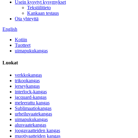
Usein kysytyt kysymykset
Tekstiilitieto
Kankaan testaus
Ota yhteyttä
English
Kotiin
Tuotteet
uimapukukangas
Luokat
verkkokangas
trikookangas
jerseykangas
interlock-kangas
jacquard-kangas
meleerattu kangas
Sublimaatiokangas
urheiluvaatekangas
uimapukukangas
alusvaatekangas
joogavaatteiden kangas
muotivaatteiden kangas