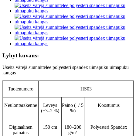
Lyhyt kuvaus:
Useita värejä suunnittelee polyesteri spandex uimapuku uimapuku
kangas
Tuotenumero
HS03
Neulontarakenne
Leveys
Paino (+/-5
Koostumus
(+3–2 %)
%)
Digitaalinen
150 cm
180–200
Polyesteri Spandex
painatus
g/m²