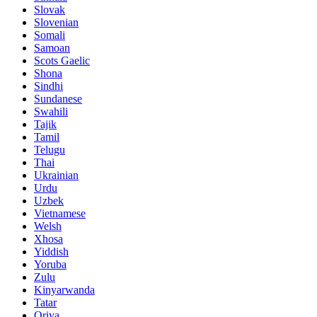
Slovak
Slovenian
Somali
Samoan
Scots Gaelic
Shona
Sindhi
Sundanese
Swahili
Tajik
Tamil
Telugu
Thai
Ukrainian
Urdu
Uzbek
Vietnamese
Welsh
Xhosa
Yiddish
Yoruba
Zulu
Kinyarwanda
Tatar
Oriya