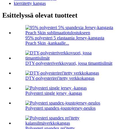
kierrätetty kangas
Esittelyssä olevat tuotteet
95% polyesteri 5 elastaania Jersey-kangasta
Peach Skin -kankaalle...
DTY-polyesteriverkkovuori, jossa timanttisilmät
DTY-polyesterirei'itetty verkkokangas
Polyesteri single jersey -kangas
Polyesteri spandex-joustojersey-neulos
Polyesteri spandex rei'itetty