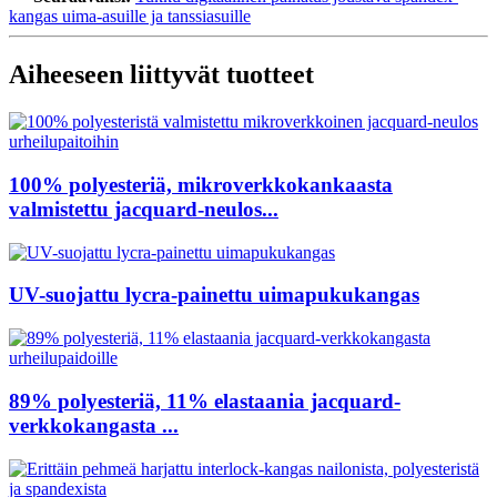
kangas uima-asuille ja tanssiasuille
Aiheeseen liittyvät tuotteet
100% polyesteriä, mikroverkkokankaasta
valmistettu jacquard-neulos...
UV-suojattu lycra-painettu uimapukukangas
89% polyesteriä, 11% elastaania jacquard-
verkkokangasta ...