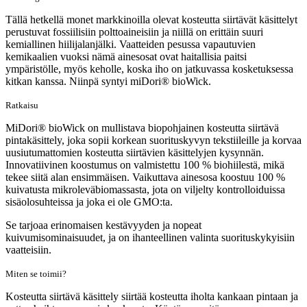
Tällä hetkellä monet markkinoilla olevat kosteutta siirtävät käsittelyt
perustuvat fossiilisiin polttoaineisiin ja niillä on erittäin suuri
kemiallinen hiilijalanjälki. Vaatteiden pesussa vapautuvien
kemikaalien vuoksi nämä ainesosat ovat haitallisia paitsi
ympäristölle, myös keholle, koska iho on jatkuvassa kosketuksessa
kitkan kanssa. Niinpä syntyi miDori® bioWick.
Ratkaisu
MiDori® bioWick on mullistava biopohjainen kosteutta siirtävä
pintakäsittely, joka sopii korkean suorituskyvyn tekstiileille ja korvaa
uusiutumattomien kosteutta siirtävien käsittelyjen kysynnän.
Innovatiivinen koostumus on valmistettu 100 % biohiilestä, mikä
tekee siitä alan ensimmäisen. Vaikuttava ainesosa koostuu 100 %
kuivatusta mikroleväbiomassasta, jota on viljelty kontrolloiduissa
sisäolosuhteissa ja joka ei ole GMO:ta.
Se tarjoaa erinomaisen kestävyyden ja nopeat
kuivumisominaisuudet, ja on ihanteellinen valinta suorituskykyisiin
vaatteisiin.
Miten se toimii?
Kosteutta siirtävä käsittely siirtää kosteutta iholta kankaan pintaan ja