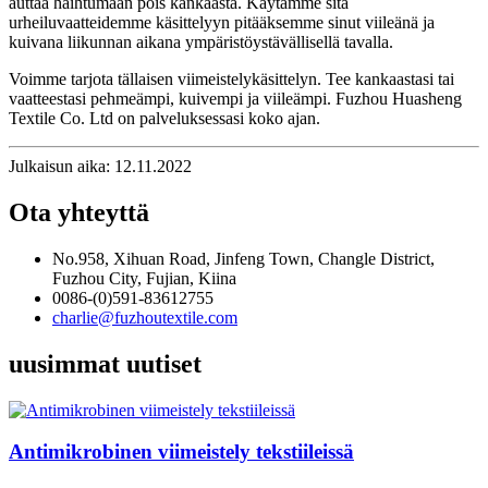
auttaa haihtumaan pois kankaasta. Käytämme sitä
urheiluvaatteidemme käsittelyyn pitääksemme sinut viileänä ja
kuivana liikunnan aikana ympäristöystävällisellä tavalla.
Voimme tarjota tällaisen viimeistelykäsittelyn. Tee kankaastasi tai
vaatteestasi pehmeämpi, kuivempi ja viileämpi. Fuzhou Huasheng
Textile Co. Ltd on palveluksessasi koko ajan.
Julkaisun aika: 12.11.2022
Ota yhteyttä
No.958, Xihuan Road, Jinfeng Town, Changle District,
Fuzhou City, Fujian, Kiina
0086-(0)591-83612755
charlie@fuzhoutextile.com
uusimmat uutiset
Antimikrobinen viimeistely tekstiileissä