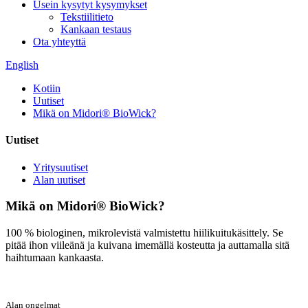
Usein kysytyt kysymykset
Tekstiilitieto
Kankaan testaus
Ota yhteyttä
English
Kotiin
Uutiset
Mikä on Midori® BioWick?
Uutiset
Yritysuutiset
Alan uutiset
Mikä on Midori® BioWick?
100 % biologinen, mikrolevistä valmistettu hiilikuitukäsittely. Se
pitää ihon viileänä ja kuivana imemällä kosteutta ja auttamalla sitä
haihtumaan kankaasta.
Alan ongelmat