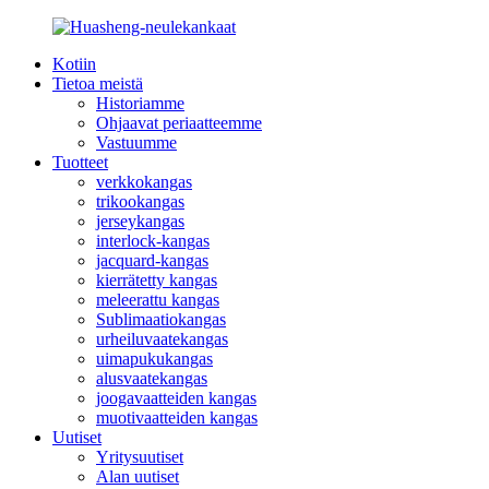
Kotiin
Tietoa meistä
Historiamme
Ohjaavat periaatteemme
Vastuumme
Tuotteet
verkkokangas
trikookangas
jerseykangas
interlock-kangas
jacquard-kangas
kierrätetty kangas
meleerattu kangas
Sublimaatiokangas
urheiluvaatekangas
uimapukukangas
alusvaatekangas
joogavaatteiden kangas
muotivaatteiden kangas
Uutiset
Yritysuutiset
Alan uutiset