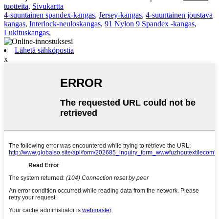
tuotteita
,
Sivukartta
4-suuntainen spandex-kangas
,
Jersey-kangas
,
4-suuntainen joustava
kangas
,
Interlock-neuloskangas
,
91 Nylon 9 Spandex -kangas
,
Lukituskangas
,
Lähetä sähköpostia
x