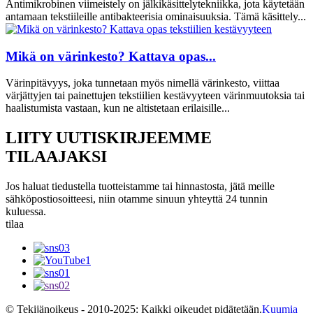
Antimikrobinen viimeistely on jälkikäsittelytekniikka, jota käytetään
antamaan tekstiileille antibakteerisia ominaisuuksia. Tämä käsittely...
Mikä on värinkesto? Kattava opas...
Värinpitävyys, joka tunnetaan myös nimellä värinkesto, viittaa
värjättyjen tai painettujen tekstiilien kestävyyteen värinmuutoksia tai
haalistumista vastaan, kun ne altistetaan erilaisille...
LIITY UUTISKIRJEEMME
TILAAJAKSI
Jos haluat tiedustella tuotteistamme tai hinnastosta, jätä meille
sähköpostiosoitteesi, niin otamme sinuun yhteyttä 24 tunnin
kuluessa.
tilaa
© Tekijänoikeus - 2010-2025: Kaikki oikeudet pidätetään.
Kuumia